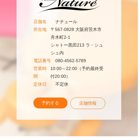
店舗名
ナチュール
所在地
〒567-0828 大阪府茨木市
舟木町2-1
シャトー黒田213 ラ・シュ
シュ内
電話番号
080-4562-5789
営業時
10:00～22:00（予約最終受
間
付20:00）
定休日
不定休
予約する
店舗情報