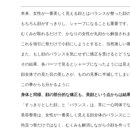
本来、女性が一番美しく見える顔とはバランスが整った顔
もちろん顔がすっきりし、シャープになることも重要です
むくみが取れるだけで、かなりの女性が丸顔から解放され
これを強引に骨だけで小顔にしようとすると、当然激しい
また、もし顔のバランスを気にせずに矯正を受けるとどう
その結果、各パーツで見るとシャープになったようには見
顔全体での見た目の美しさが、ものの見事に半減してしま
この事からも分かるように
身体と同様、顔の部分的な矯正も、美顔という点からは結
「すっきりとした顔」と「バランス」は、常に一心同体で
美容整骨は、女性が一番美しく見える顔全体のバランスに
尚且つ骨だけではなく、むくみも解消しながら小顔を作っ