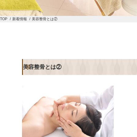
予約する
TOP
新着情報
美容整骨とは②
TOP
ラシュシュ
ナチュ
メニュー
メ
店舗情報
店
美容整骨とは②