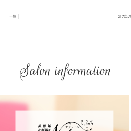
│ 一覧 │
次の記
Salon information